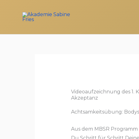
Zum
Inhalt
springen
Videoaufzeichnung des 1. K
Akzeptanz
Achtsamkeitsübung: Body
Aus dem MBSR Programm di
Du Schritt für Schritt Dei