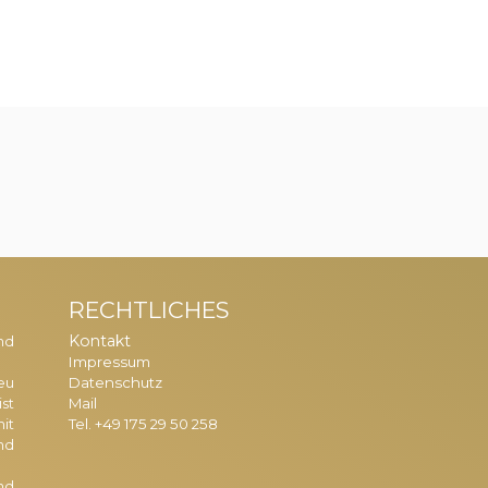
RECHTLICHES
Kontakt
nd
Impressum
Datenschutz
eu
Mail
st
Tel. +49 175 29 50 258
it
nd
nd