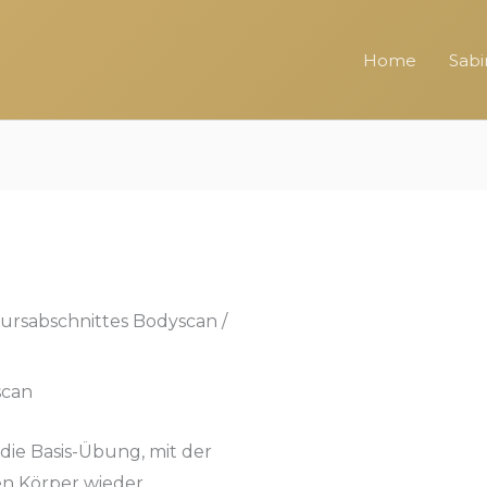
Home
Sabi
ursabschnittes Bodyscan /
scan
e Basis-Übung, mit der
nen Körper wieder