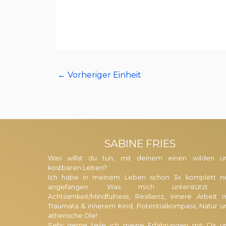
←
Vorheriger Einheit
SABINE FRIES
Was willst du tun, mit deinem einen wilden u
kostbaren Leben?
Ich habe in meinem Leben schon 3x komplett n
angefangen. Was mich unterstützt i
Achtsamkeit/Mindfulness, Resilienz, innere Arbeit m
Traumata & innerem Kind, Potentialkompass, Natur u
ätherische Öle!
Sehr gerne teile ich meine Erfahrungen mit Dir u