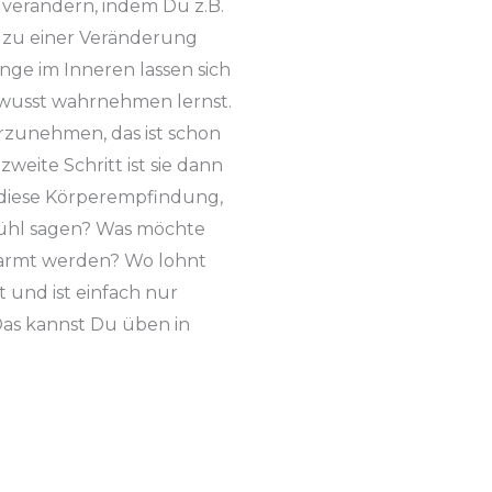
 verändern, indem Du z.B.
e zu einer Veränderung
Dinge im Inneren lassen sich
ewusst wahrnehmen lernst.
ahrzunehmen, das ist schon
weite Schritt ist sie dann
r diese Körperempfindung,
fühl sagen? Was möchte
marmt werden? Wo lohnt
 und ist einfach nur
s kannst Du üben in