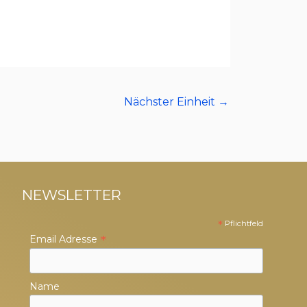
Nächster Einheit
→
NEWSLETTER
*
Pflichtfeld
*
Email Adresse
Name